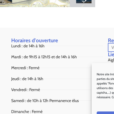
Horaires d'ouverture
Re
Lundi : de 14h à 16h
Lie
Mardi : de 9h15 à 12h15 et de 14h à 16h
Aig
Mercredi : Fermé
Sou
Notre site In
Jeudi : de 14h à 16h
parties du si
Dé
appelés "Fon
utilisons des
Vendredi : Fermé
Alp
captcha,...)
nécessaire. C
Samedi : de 10h à 12h Permanence élus
Par
Dimanche : Fermé