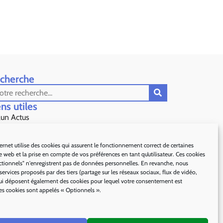
cherche
ns utiles​
lun Actus
s Préfecture de Grasse
ternet utilise des cookies qui assurent le fonctionnement correct de certaines
te web et la prise en compte de vos préférences en tant qu’utilisateur. Ces cookies
partement 06
ctionnels" n'enregistrent pas de données personnelles. En revanche, nous
 services proposés par des tiers (partage sur les réseaux sociaux, flux de vidéo,
es d'Azur Tourisme
 qui déposent également des cookies pour lequel votre consentement est
es cookies sont appelés « Optionnels ».
c naturel régional des Préalpes d'Azur