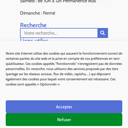
Samedi : de 10h à 12h Permanence élus
Dimanche : Fermé
Recherche
Liens utiles​
Aiglun Actus
Notre site Internet utilise des cookies qui assurent le fonctionnement correct de
certaines parties du site web et la prise en compte de vos préférences en tant
Sous Préfecture de Grasse
qu’utilisateur. Ces cookies appelés "Fonctionnels" n'enregistrent pas de données
personnelles. En revanche, nous utilisons des services proposés par des tiers
Département 06
(partage sur les réseaux sociaux, flux de vidéo, captcha,...) qui déposent
également des cookies pour lequel votre consentement est nécessaire. Ces
Alpes d'Azur Tourisme
cookies sont appelés « Optionnels ».
Parc naturel régional des Préalpes d'Azur
Accepter
Ma région Sud
Refuser