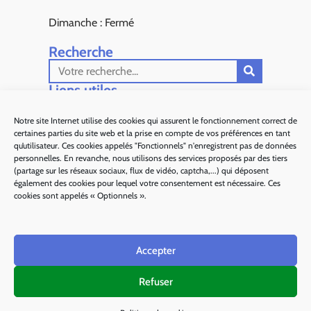
Dimanche : Fermé
Recherche
Liens utiles​
Aiglun Actus
Notre site Internet utilise des cookies qui assurent le fonctionnement correct de
certaines parties du site web et la prise en compte de vos préférences en tant
Sous Préfecture de Grasse
qu’utilisateur. Ces cookies appelés "Fonctionnels" n'enregistrent pas de données
personnelles. En revanche, nous utilisons des services proposés par des tiers
Département 06
(partage sur les réseaux sociaux, flux de vidéo, captcha,...) qui déposent
également des cookies pour lequel votre consentement est nécessaire. Ces
Alpes d'Azur Tourisme
cookies sont appelés « Optionnels ».
Parc naturel régional des Préalpes d'Azur
Accepter
Ma région Sud
Refuser
Plan de site
Mentions légales
Politique des cookies