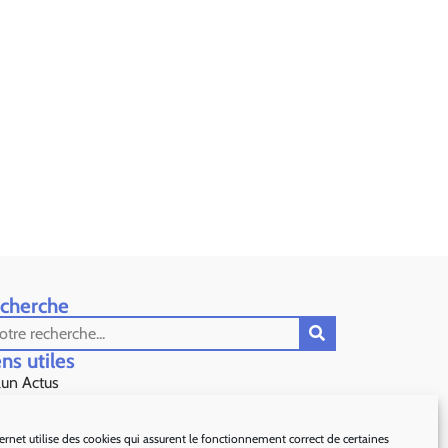
cherche
ns utiles​
lun Actus
s Préfecture de Grasse
ternet utilise des cookies qui assurent le fonctionnement correct de certaines