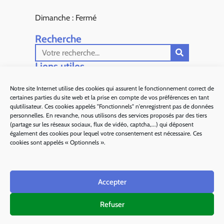
Dimanche : Fermé
Recherche
Liens utiles​
Aiglun Actus
Notre site Internet utilise des cookies qui assurent le fonctionnement correct de
certaines parties du site web et la prise en compte de vos préférences en tant
Sous Préfecture de Grasse
qu’utilisateur. Ces cookies appelés "Fonctionnels" n'enregistrent pas de données
personnelles. En revanche, nous utilisons des services proposés par des tiers
Département 06
(partage sur les réseaux sociaux, flux de vidéo, captcha,...) qui déposent
également des cookies pour lequel votre consentement est nécessaire. Ces
Alpes d'Azur Tourisme
cookies sont appelés « Optionnels ».
Parc naturel régional des Préalpes d'Azur
Accepter
Ma région Sud
Refuser
Plan de site
Mentions légales
Politique des cookies