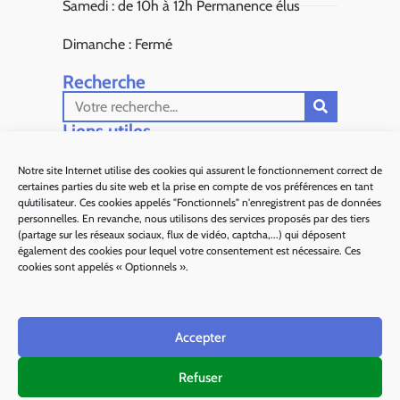
Samedi : de 10h à 12h Permanence élus
Dimanche : Fermé
Recherche
Liens utiles​
Aiglun Actus
Notre site Internet utilise des cookies qui assurent le fonctionnement correct de
certaines parties du site web et la prise en compte de vos préférences en tant
Sous Préfecture de Grasse
qu’utilisateur. Ces cookies appelés "Fonctionnels" n'enregistrent pas de données
personnelles. En revanche, nous utilisons des services proposés par des tiers
Département 06
(partage sur les réseaux sociaux, flux de vidéo, captcha,...) qui déposent
également des cookies pour lequel votre consentement est nécessaire. Ces
Alpes d'Azur Tourisme
cookies sont appelés « Optionnels ».
Parc naturel régional des Préalpes d'Azur
Accepter
Ma région Sud
Refuser