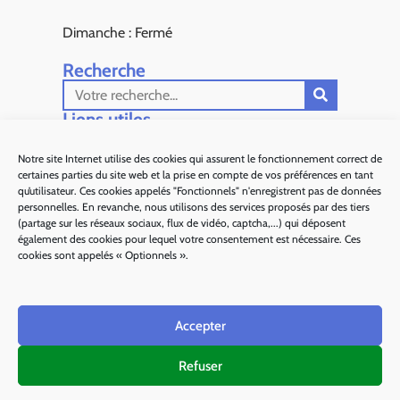
Dimanche : Fermé
Recherche
Liens utiles​
Aiglun Actus
Notre site Internet utilise des cookies qui assurent le fonctionnement correct de
certaines parties du site web et la prise en compte de vos préférences en tant
Sous Préfecture de Grasse
qu’utilisateur. Ces cookies appelés "Fonctionnels" n'enregistrent pas de données
personnelles. En revanche, nous utilisons des services proposés par des tiers
Département 06
(partage sur les réseaux sociaux, flux de vidéo, captcha,...) qui déposent
également des cookies pour lequel votre consentement est nécessaire. Ces
Alpes d'Azur Tourisme
cookies sont appelés « Optionnels ».
Parc naturel régional des Préalpes d'Azur
Accepter
Ma région Sud
Refuser
Plan de site
Mentions légales
Politique des cookies