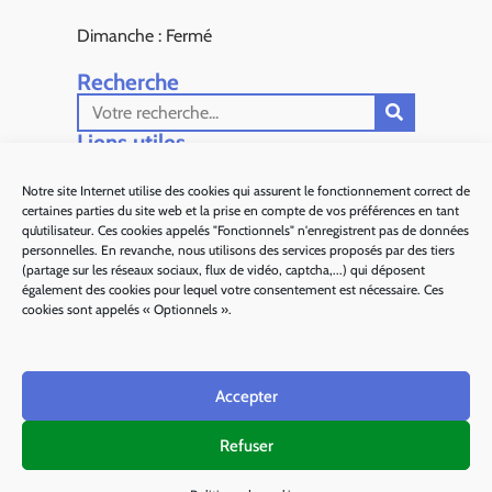
Dimanche : Fermé
Recherche
Liens utiles​
Aiglun Actus
Notre site Internet utilise des cookies qui assurent le fonctionnement correct de
certaines parties du site web et la prise en compte de vos préférences en tant
Sous Préfecture de Grasse
qu’utilisateur. Ces cookies appelés "Fonctionnels" n'enregistrent pas de données
personnelles. En revanche, nous utilisons des services proposés par des tiers
Département 06
(partage sur les réseaux sociaux, flux de vidéo, captcha,...) qui déposent
également des cookies pour lequel votre consentement est nécessaire. Ces
Alpes d'Azur Tourisme
cookies sont appelés « Optionnels ».
Parc naturel régional des Préalpes d'Azur
Accepter
Ma région Sud
Refuser
Plan de site
Mentions légales
Politique des cookies