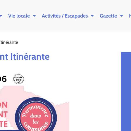
Vie locale
Activités / Escapades
Gazette
tinérante
t Itinérante