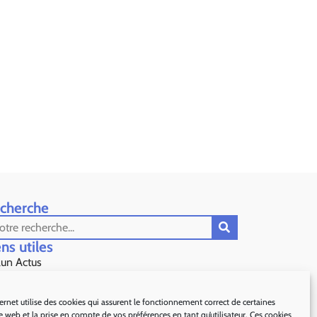
cherche
ns utiles​
lun Actus
s Préfecture de Grasse
ternet utilise des cookies qui assurent le fonctionnement correct de certaines
te web et la prise en compte de vos préférences en tant qu’utilisateur. Ces cookies