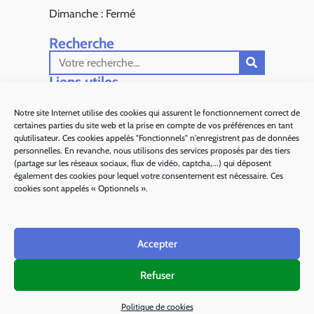
Dimanche : Fermé
Recherche
Liens utiles​
Aiglun Actus
Notre site Internet utilise des cookies qui assurent le fonctionnement correct de
certaines parties du site web et la prise en compte de vos préférences en tant
Sous Préfecture de Grasse
qu’utilisateur. Ces cookies appelés "Fonctionnels" n'enregistrent pas de données
personnelles. En revanche, nous utilisons des services proposés par des tiers
Département 06
(partage sur les réseaux sociaux, flux de vidéo, captcha,...) qui déposent
également des cookies pour lequel votre consentement est nécessaire. Ces
Alpes d'Azur Tourisme
cookies sont appelés « Optionnels ».
Parc naturel régional des Préalpes d'Azur
Accepter
Ma région Sud
Refuser
Plan de site
Mentions légales
Politique des cookies
Politique de cookies
Accessibilité : partiellement conforme
Réalisé par le SICTIAM